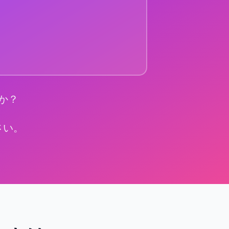
か？
さい。